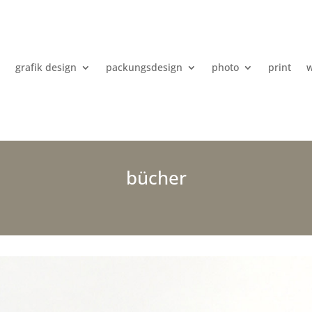
e
grafik design
packungsdesign
photo
print
w
bücher